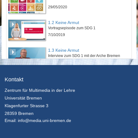
29/05/2020
1.2 Keine Armut
Vortragsepisode zum SDG 1
7/10/2019
1.3 Keine Armut
Interview zum SDG 1 mit der Arche Bremen
7/10/2019
2.1 Kein Hunger
Kontakt
SDG 2 eine Einführung
Zentrum für Multimedia in der Lehre
7/10/2019
Universität Bremen
2.2 Kein Hunger
Klagenfurter Strasse 3
Vortragsepisode zum SDG 2
28359 Bremen
7/10/2019
Email:
info@media.uni-bremen.de
2.3 Kein Hunger