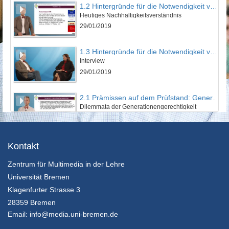
1.2 Hintergründe für die Notwendigkeit von Bildung für nachhaltige Entwicklung
Heutiges Nachhaltigkeitsverständnis
29/01/2019
1.3 Hintergründe für die Notwendigkeit von Bildung für nachhaltige Entwicklung
Interview
29/01/2019
2.1 Prämissen auf dem Prüfstand: Generationengerechtigkeit
Dilemmata der Generationengerechtigkeit
29/01/2019
2.2 Prämissen auf dem Prüfstand: Generationengerechtigkeit
Kontakt
Ist die Generationengerechtigkeit ein Bildungsthema?
Zentrum für Multimedia in der Lehre
29/01/2019
Universität Bremen
2.3 Prämissen auf dem Prüfstand: Generationengerechtigkeit
Klagenfurter Strasse 3
Interview
28359 Bremen
29/01/2019
Email:
info@media.uni-bremen.de