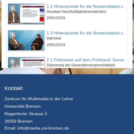
1.2 Hintergründe für die Notwendigkeit von Bildung für nachhaltige Entwicklung
Heutiges Nachhaltigkeitsverständnis
29/01/2019
1.3 Hintergründe für die Notwendigkeit von Bildung für nachhaltige Entwicklung
Interview
29/01/2019
2.1 Prämissen auf dem Prüfstand: Generationengerechtigkeit
Dilemmata der Generationengerechtigkeit
29/01/2019
2.2 Prämissen auf dem Prüfstand: Generationengerechtigkeit
Kontakt
Ist die Generationengerechtigkeit ein Bildungsthema?
Zentrum für Multimedia in der Lehre
29/01/2019
Universität Bremen
2.3 Prämissen auf dem Prüfstand: Generationengerechtigkeit
Klagenfurter Strasse 3
Interview
28359 Bremen
29/01/2019
Email:
info@media.uni-bremen.de