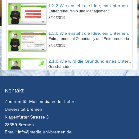
1.2.2 Wie ensteht die Idee, ein Unternehmen zu gründen?
Entrepreneurship und Management II
8/01/2019
1.3.0 Wie ensteht die Idee, ein Unternehmen zu gründen?
Entrepreneurial Opportunity und Entrepreneurial Intention
8/01/2019
2.1.0 Wie wird die Gründung eines Unternehmens vorbereitet?
Geschäftsidee
8/01/2019
2.2.1 Wie wird die Gründung eines Unternehmens vorbereitet?
Kontakt
Geschäftsmodell und Business Model Canvas I
Zentrum für Multimedia in der Lehre
8/01/2019
Universität Bremen
2.2.2 Wie wird die Gründung eines Unternehmens vorbereitet?
Klagenfurter Strasse 3
Geschäftsmodell und Business Model Canvas II
28359 Bremen
8/01/2019
Email:
info@media.uni-bremen.de