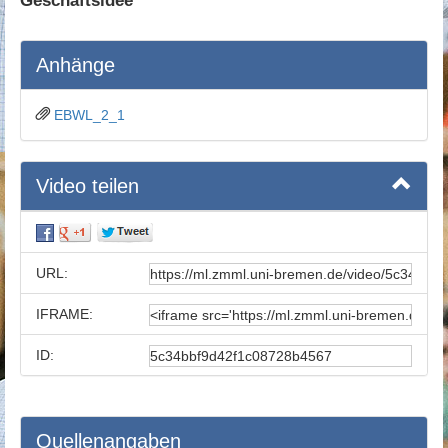
Geschäftsidee
Anhänge
EBWL_2_1
Video teilen
URL:
IFRAME:
ID:
Quellenangaben