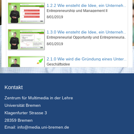
1.2.2 Wie ensteht die Idee, ein Unternehmen zu gründen?
Entrepreneurship und Management II
8/01/2019
1.3.0 Wie ensteht die Idee, ein Unternehmen zu gründen?
Entrepreneurial Opportunity und Entrepreneurial Intention
8/01/2019
2.1.0 Wie wird die Gründung eines Unternehmens vorbereitet?
Geschäftsidee
8/01/2019
2.2.1 Wie wird die Gründung eines Unternehmens vorbereitet?
Kontakt
Geschäftsmodell und Business Model Canvas I
Zentrum für Multimedia in der Lehre
8/01/2019
Universität Bremen
2.2.2 Wie wird die Gründung eines Unternehmens vorbereitet?
Klagenfurter Strasse 3
Geschäftsmodell und Business Model Canvas II
28359 Bremen
8/01/2019
Email:
info@media.uni-bremen.de