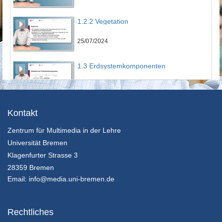
1.2.2 Vegetation
25/07/2024
1.3 Erdsystemkomponenten
25/07/2024
1.4.1 Unterschied Wetter und Klima
Kontakt
Zentrum für Multimedia in der Lehre
25/07/2024
Universität Bremen
1.4.2 Interne und externe Klimaschwankungen
Klagenfurter Strasse 3
28359 Bremen
25/07/2024
Email:
info@media.uni-bremen.de
1.4.3 Vorhersagen bei Klima und Wetter
Rechtliches
25/07/2024