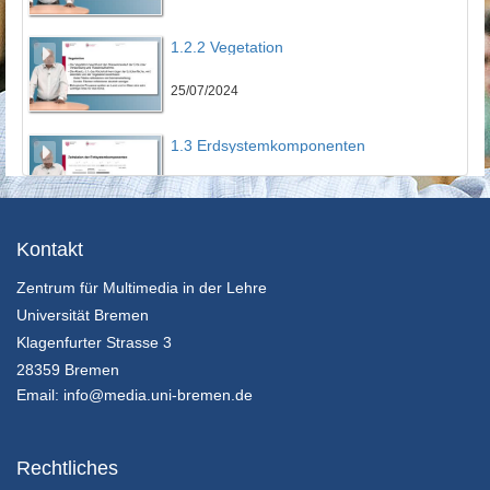
1.2.2 Vegetation
25/07/2024
1.3 Erdsystemkomponenten
25/07/2024
1.4.1 Unterschied Wetter und Klima
Kontakt
Zentrum für Multimedia in der Lehre
25/07/2024
Universität Bremen
1.4.2 Interne und externe Klimaschwankungen
Klagenfurter Strasse 3
28359 Bremen
25/07/2024
Email:
info@media.uni-bremen.de
1.4.3 Vorhersagen bei Klima und Wetter
Rechtliches
25/07/2024