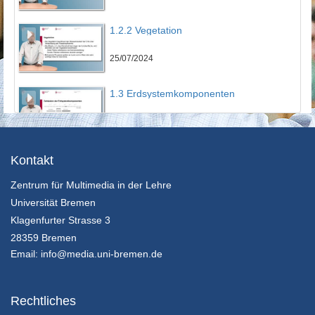
1.2.2 Vegetation
25/07/2024
1.3 Erdsystemkomponenten
25/07/2024
1.4.1 Unterschied Wetter und Klima
Kontakt
Zentrum für Multimedia in der Lehre
25/07/2024
Universität Bremen
1.4.2 Interne und externe Klimaschwankungen
Klagenfurter Strasse 3
28359 Bremen
25/07/2024
Email:
info@media.uni-bremen.de
1.4.3 Vorhersagen bei Klima und Wetter
Rechtliches
25/07/2024