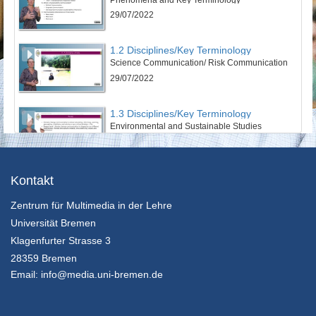
29/07/2022
1.2 Disciplines/Key Terminology
Science Communication/ Risk Communication
29/07/2022
1.3 Disciplines/Key Terminology
Environmental and Sustainable Studies
29/07/2022
1.4 Disciplines/Key Terminology
Kontakt
CSR Communications
Zentrum für Multimedia in der Lehre
29/07/2022
Universität Bremen
2.1 Theories & Perspectives
Klagenfurter Strasse 3
Social and Cultural Sciences
28359 Bremen
29/07/2022
Email:
info@media.uni-bremen.de
2.2 Theories & Perspectives
Communication on an Individual Level