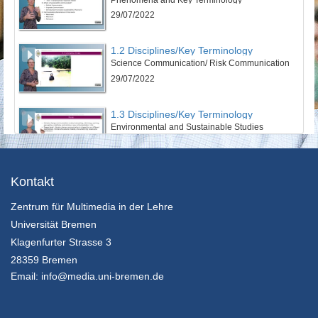
29/07/2022
1.2 Disciplines/Key Terminology
Science Communication/ Risk Communication
29/07/2022
1.3 Disciplines/Key Terminology
Environmental and Sustainable Studies
29/07/2022
1.4 Disciplines/Key Terminology
Kontakt
CSR Communications
Zentrum für Multimedia in der Lehre
29/07/2022
Universität Bremen
2.1 Theories & Perspectives
Klagenfurter Strasse 3
Social and Cultural Sciences
28359 Bremen
29/07/2022
Email:
info@media.uni-bremen.de
2.2 Theories & Perspectives
Communication on an Individual Level