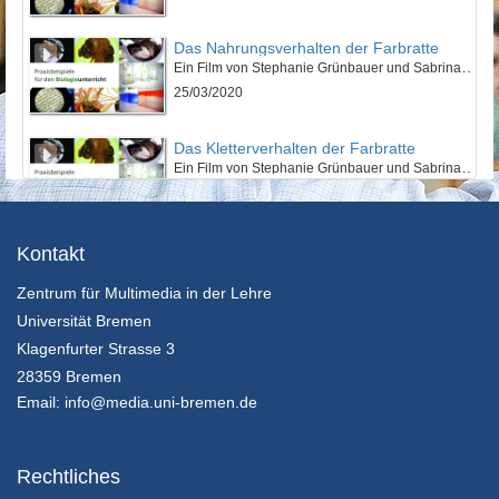
Das Nahrungsverhalten der Farbratte
Ein Film von Stephanie Grünbauer und Sabrina Schläger
25/03/2020
Das Kletterverhalten der Farbratte
Ein Film von Stephanie Grünbauer und Sabrina Schläger
25/03/2020
Chromatographie von Blattfarbstoffen
Kontakt
Durchführung der Blattchromatografie mit drei Trägermedien im Vergleich
Zentrum für Multimedia in der Lehre
18/05/2020
Universität Bremen
Das Stoye-Osmometer
Klagenfurter Strasse 3
Aufbau und Funktion des Stoye-Osmometers mit anschließender Modellkritik
28359 Bremen
18/05/2020
Email:
info@media.uni-bremen.de
Plasmolyse am Beispiel der roten Küchenzwiebel
Zellen der roten Küchenzwiebel werden mit einer 10%igen Natriumchloridlösung versetzt, um anschließend den Prozess der Plasmolyse unter dem Mikroskop beobachten zu können.
Rechtliches
18/05/2020