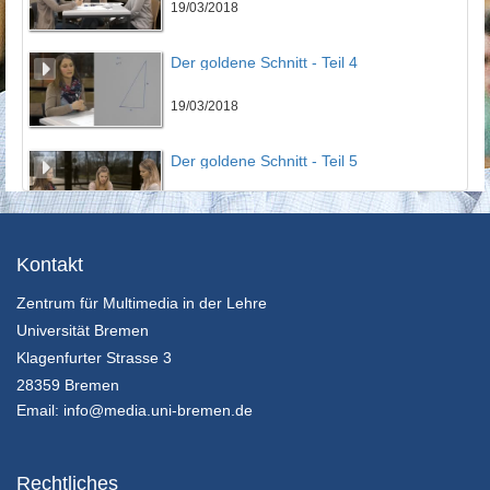
19/03/2018
Der goldene Schnitt - Teil 4
19/03/2018
Der goldene Schnitt - Teil 5
19/03/2018
Der goldene Schnitt - Teil 6
Kontakt
Zentrum für Multimedia in der Lehre
19/03/2018
Universität Bremen
Der goldene Schnitt - Teil 7
Klagenfurter Strasse 3
28359 Bremen
19/03/2018
Email:
info@media.uni-bremen.de
Vollständige Induktion - Teil 1
Rechtliches