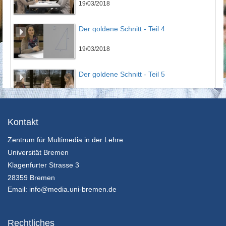
19/03/2018
Der goldene Schnitt - Teil 4
19/03/2018
Der goldene Schnitt - Teil 5
19/03/2018
Der goldene Schnitt - Teil 6
Kontakt
Zentrum für Multimedia in der Lehre
19/03/2018
Universität Bremen
Der goldene Schnitt - Teil 7
Klagenfurter Strasse 3
28359 Bremen
19/03/2018
Email:
info@media.uni-bremen.de
Vollständige Induktion - Teil 1
Rechtliches