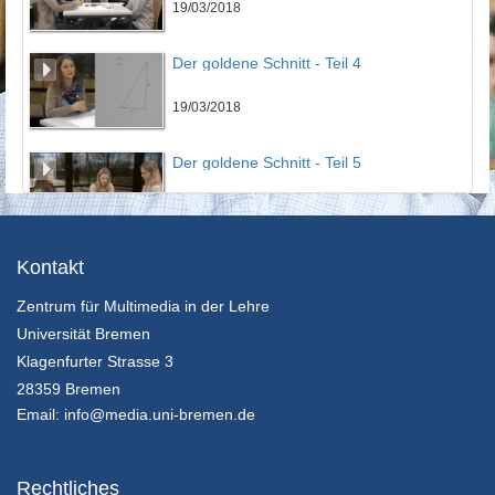
19/03/2018
Der goldene Schnitt - Teil 4
19/03/2018
Der goldene Schnitt - Teil 5
19/03/2018
Der goldene Schnitt - Teil 6
Kontakt
Zentrum für Multimedia in der Lehre
19/03/2018
Universität Bremen
Der goldene Schnitt - Teil 7
Klagenfurter Strasse 3
28359 Bremen
19/03/2018
Email:
info@media.uni-bremen.de
Vollständige Induktion - Teil 1
Rechtliches