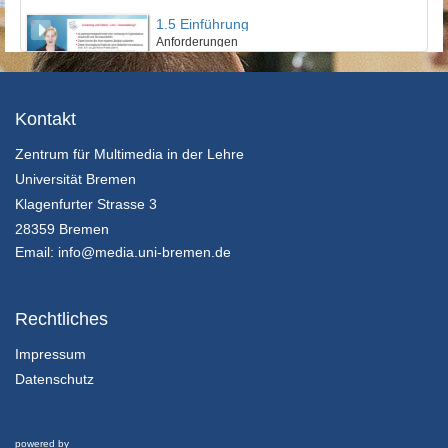
1.5 Einführung
Anforderungen
13/03/2019
2.1 Theorie des Transition Management
Kontakt
Einleitung und Multilevel-Perspektive
Zentrum für Multimedia in der Lehre
13/03/2019
Universität Bremen
2.2 Theorie des Transition Management
Klagenfurter Strasse 3
Transition Management und Transition-Zyklus
28359 Bremen
13/03/2019
Email:
info@media.uni-bremen.de
2.3 Theorie des Transition Management
Transdisziplinäre Nachhaltigkeitswissenschaft und Fazit
Rechtliches
13/03/2019
Impressum
Datenschutz
3.1 Methoden
Human-Environment-Systeme als Ausgangspunkt einer Transition-Forschung
13/03/2019
powered by