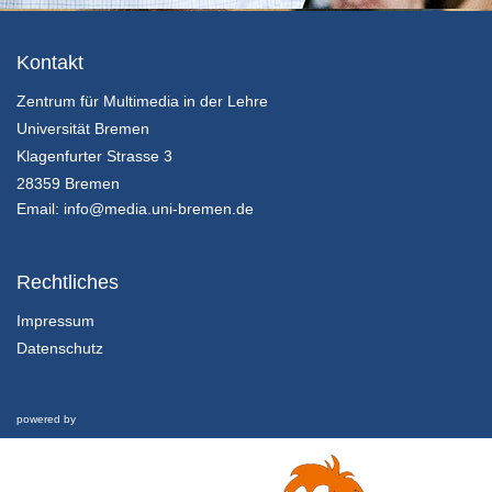
13/03/2019
2.1 Theorie des Transition Management
Kontakt
Einleitung und Multilevel-Perspektive
Zentrum für Multimedia in der Lehre
13/03/2019
Universität Bremen
2.2 Theorie des Transition Management
Klagenfurter Strasse 3
Transition Management und Transition-Zyklus
28359 Bremen
13/03/2019
Email:
info@media.uni-bremen.de
2.3 Theorie des Transition Management
Transdisziplinäre Nachhaltigkeitswissenschaft und Fazit
Rechtliches
13/03/2019
Impressum
Datenschutz
3.1 Methoden
Human-Environment-Systeme als Ausgangspunkt einer Transition-Forschung
13/03/2019
powered by
3.2 Methoden
Zugänge und Methoden zum Verständnis von HES