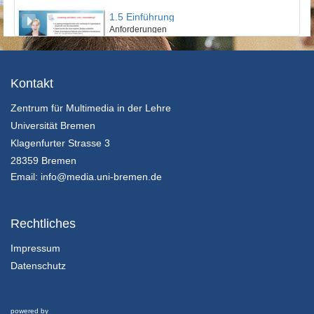
1.5 Einführung
Anforderungen
13/03/2019
2.1 Theorie des Transition Management
Kontakt
Einleitung und Multilevel-Perspektive
Zentrum für Multimedia in der Lehre
13/03/2019
Universität Bremen
2.2 Theorie des Transition Management
Klagenfurter Strasse 3
Transition Management und Transition-Zyklus
28359 Bremen
13/03/2019
Email:
info@media.uni-bremen.de
2.3 Theorie des Transition Management
Transdisziplinäre Nachhaltigkeitswissenschaft und Fazit
Rechtliches
13/03/2019
Impressum
Datenschutz
3.1 Methoden
Human-Environment-Systeme als Ausgangspunkt einer Transition-Forschung
13/03/2019
powered by