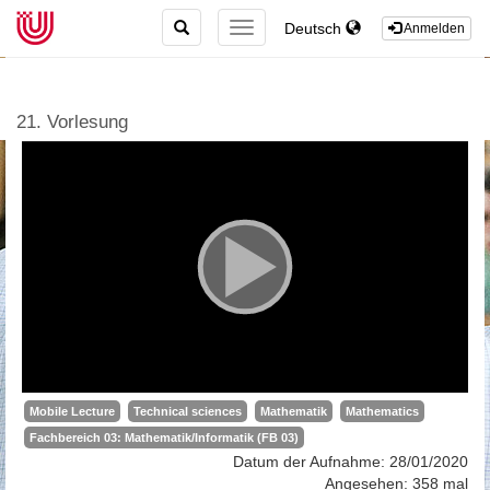
TOGGLE
Deutsch
TOGGLE
Anmelden
SEARCH
NAVIGATION
21. Vorlesung
Mobile Lecture
Technical sciences
Mathematik
Mathematics
Fachbereich 03: Mathematik/Informatik (FB 03)
Datum der Aufnahme: 28/01/2020
Angesehen: 358 mal