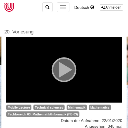
TOGGLE
Deutsch
TOGGLE
Anmelden
SEARCH
NAVIGATION
20. Vorlesung
Mobile Lecture
Technical sciences
Mathematik
Mathematics
Fachbereich 03: Mathematik/Informatik (FB 03)
Datum der Aufnahme: 22/01/2020
Angesehen: 348 mal