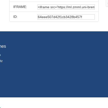
IFRAME:
ID:
hes
m
tz