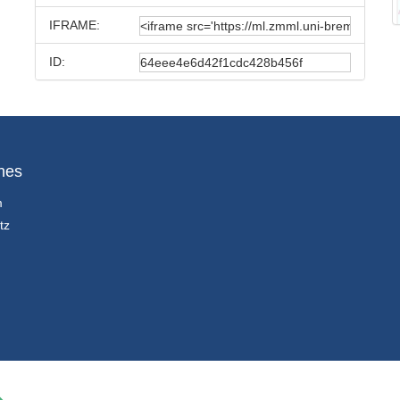
IFRAME:
ID:
hes
m
tz