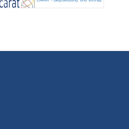
CARAT - Begruessung_und Vortrag
3/09/2021
CARAT - Fishbowl
3/09/2021
01 - Clara Friedrich
3/01/2022
02 - Almut Schnerring und Sascha Verlan
3/01/2022
03 - Frauke Gützkow
3/01/2022
04 - Carsten Meyer-Heder