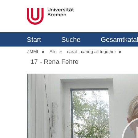
Start
Suche
Gesamtkata
ZMML
Alle
carat - caring all together
17 - Rena Fehre