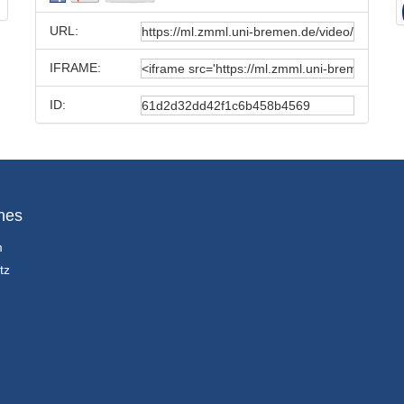
URL:
IFRAME:
ID:
hes
m
tz