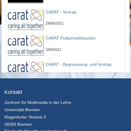
CARAT - Vortrag
29/06/2021
CARAT Podiumsdiskussion
3/09/2021
CARAT - Begruessung_und Vortrag
3/09/2021
CARAT - Fishbowl
Kontakt
Zentrum für Multimedia in der Lehre
3/09/2021
Universität Bremen
01 - Clara Friedrich
Klagenfurter Strasse 3
28359 Bremen
3/01/2022
Email:
info@media.uni-bremen.de