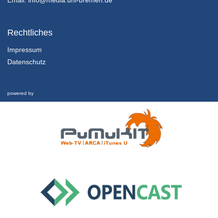
02 - Almut Schnerring und Sascha Verlan
Rechtliches
3/01/2022
Impressum
Datenschutz
03 - Frauke Gützkow
3/01/2022
powered by
04 - Carsten Meyer-Heder
3/01/2022
05 - Robert Franken
3/01/2022
06 - Doris Achelwilm
3/01/2022