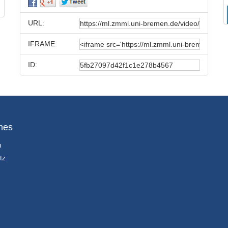
URL:
IFRAME:
ID:
hes
m
tz