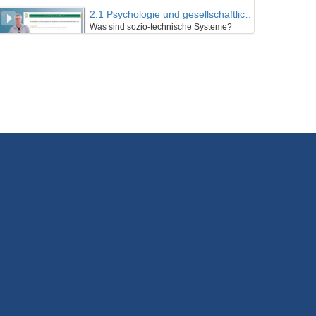
2.1 Psychologie und gesellschaftliche Transformation
Was sind sozio-technische Systeme?
16/11/2020
2.2 Psychologie und gesellschaftliche Transformation
Wann kommt es zur Transformation?
16/11/2020
2.3 Psychologie und gesellschaftliche Transformation
Rückblick und Praxis
16/11/2020
3.1 Individuen als Betroffene von Umweltproblemen
Risikowahrnehmung und Wahrnehmung des Klimawandels
16/11/2020
3.2 Individuen als Betroffene von Umweltproblemen
Wahrnehmung unserer Umwelt
16/11/2020