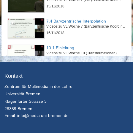
15/11/2018
7.4 Baryzentrische Interpolation
Videos zu VL Woche 7 (Baryzentrische Koordinaten)
15/11/2018
10.1 Einleitung
Videos zu VL Woche 10 (Transformationen)
11/12/2018
10.2 Elementare Rotationen
Kontakt
Videos zu VL Woche 10 (Transformationen)
Zentrum für Multimedia in der Lehre
11/12/2018
Universität Bremen
10.3 Skalierung, Scherung, Spiegelung
Klagenfurter Strasse 3
Videos zu VL Woche 10 (Transformationen)
28359 Bremen
11/12/2018
Email:
info@media.uni-bremen.de
10.4 Konkatenation
Videos zu VL Woche 10 (Transformationen)