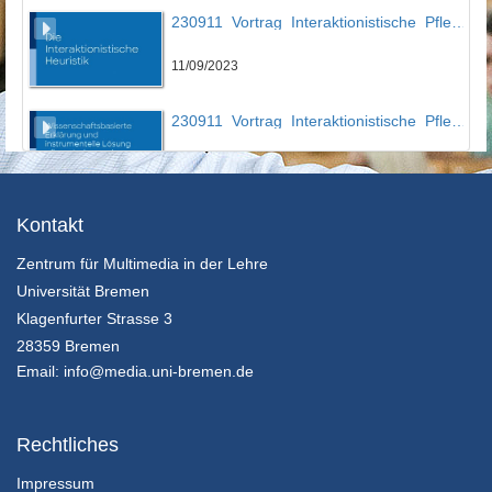
230911_Vortrag_Interaktionistische_Pflegedidaktik_Teil_3
11/09/2023
230911_Vortrag_Interaktionistische_Pflegedidaktik_Teil_4
11/09/2023
230911_Vortrag_Interaktionistische_Pflegedidaktik_Teil_5
Kontakt
Zentrum für Multimedia in der Lehre
11/09/2023
Universität Bremen
230911_Vortrag_Interaktionistische_Pflegedidaktik_Teil_6
Klagenfurter Strasse 3
28359 Bremen
11/09/2023
Email:
info@media.uni-bremen.de
231106_Lernsituationen für die generalistische Pflegeausbildung entwickeln / Kompletter Film
Rechtliches
6/11/2023
Impressum