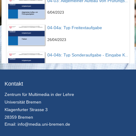
04-03: Allgemeiner Aufbau von Prüfungsaufgaben
6/04/2023
04-04a: Typ Freitextaufgabe
26/04/2023
04-04b: Typ Sonderaufgabe - Eingabe Kurztext
26/04/2023
04-04c: Typ Sonderaufgabe - Eingabe Zahlen
Kontakt
Zentrum für Multimedia in der Lehre
26/04/2023
Universität Bremen
04-04d: Typ Sonderaufgabe - Auswahllisten
Klagenfurter Strasse 3
28359 Bremen
26/04/2023
Email:
info@media.uni-bremen.de