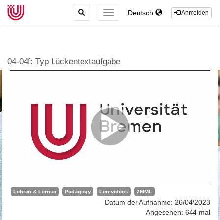
TOGGLE
Deutsch
TOGGLE
Anmelden
SEARCH
NAVIGATION
04-04f: Typ Lückentextaufgabe
Lehren & Lernen
Pedagogy
Lernvideos
ZMML
Datum der Aufnahme: 26/04/2023
Angesehen: 644 mal