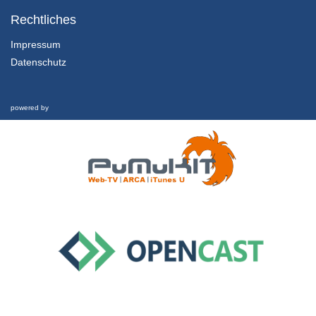
04-04e: Typ Sonderaufgabe - Kombination Eingabe Text, Eingabe Zahlen und Auswahllisten
Rechtliches
26/04/2023
Impressum
Datenschutz
04-04f: Typ Lückentextaufgabe
26/04/2023
powered by
04-04g: Typ Drag&Drop - freie Positionierung von Graphiken
26/04/2023
04-04h: Typ Drag&Drop - Graphiken mit fester Antwortposition
26/04/2023
04-04i: Typ Drag&Drop - Textfelder
26/04/2023