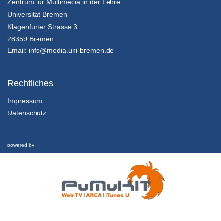
Zentrum für Multimedia in der Lehre
12/03/2021
Universität Bremen
LTS3: Bedienung des Prüfungssystems
Klagenfurter Strasse 3
Tutorial für Studierende
28359 Bremen
23/09/2020
Email:
info@media.uni-bremen.de
Einführung in ExamControl
Rechtliches
6/11/2025
Impressum
Datenschutz
LTS3: Nachbewertung von offenen Prüfungsfragen
8/04/2026
powered by