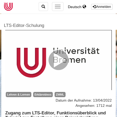
TOGGLE
Deutsch
TOGGLE
Anmelden
SEARCH
NAVIGATION
LTS-Editor-Schulung
Lehren & Lernen
Erklärvideos
ZMML
Datum der Aufnahme: 13/04/2022
Angesehen: 1712 mal
Zugang zum LTS-Editor, Funktionsüberblick und