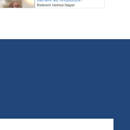
Karriere auf Knopfdruck?
Referent: Helmut Stapel
10/03/2022
Introduction to Cinema
Referent: Heiko De Beaufort
10/03/2022
Zielgruppenspezifischer Aufbau- und Framing einer Webseite
Referent: Maik Mavrikis
10/03/2022
Eine praktische Markenkreation - Markenrelaunch und Kampagnenideen
Referentin: Franca Reitzenstein
10/03/2022
PR als Beruf
Referentin: Cornelia Driesen
10/03/2022
Praxis Summer Camp