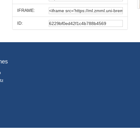
IFRAME:
ID:
hes
m
tz