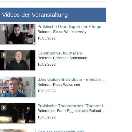
Videos der Veranstaltung
Praktische Grundlagen der Filmgestaltung anhand von bekannten Filmen und Serien
Referent: Simon Wenkelewsky
10/03/2022
Constructive Journalism
Referent: Christoph Sodemann
10/03/2022
„Das digitale Individuum - mediale und leibliche Techniken des Selbst“
Referent: Klaus Wolschner
10/03/2022
Praktische Theaterarbeit "Theater inCognito"
Referenten: Franz Eggstein und Roland Klahr; Musik: Places Of Happy People - SergePavkinMusic
10/03/2022