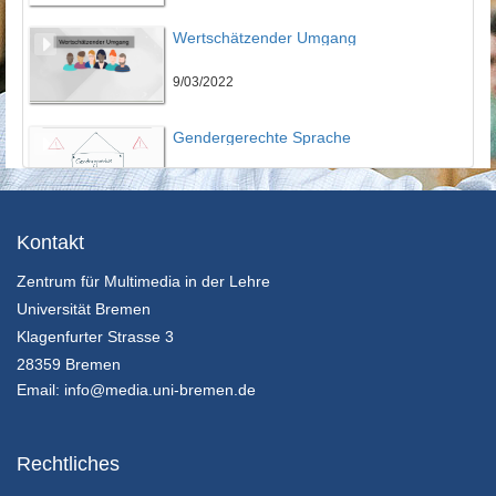
Wertschätzender Umgang
9/03/2022
Gendergerechte Sprache
9/03/2022
Diskriminierungserfahrungen
Kontakt
Zentrum für Multimedia in der Lehre
9/03/2022
Universität Bremen
DGfE-Kongress 2022 - Begrüßungsvideo
Klagenfurter Strasse 3
28359 Bremen
11/03/2022
Email:
info@media.uni-bremen.de
Vortrag Abs
Rechtliches
18/03/2022