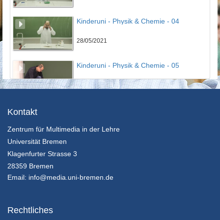
Kinderuni - Physik & Chemie - 04
28/05/2021
Kinderuni - Physik & Chemie - 05
28/05/2021
Kinderuni - Physik & Chemie - 06
Kontakt
Zentrum für Multimedia in der Lehre
28/05/2021
Universität Bremen
Kinderuni - Physik & Chemie - 07
Klagenfurter Strasse 3
28359 Bremen
28/05/2021
Email:
info@media.uni-bremen.de
Kurz-Vortrag - Bienen - Wichmann
Rechtliches
28/05/2021