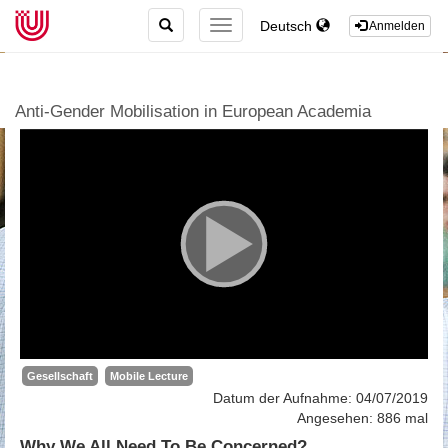
TOGGLE
Deutsch
TOGGLE
Anmelden
SEARCH
NAVIGATION
Anti-Gender Mobilisation in European Academia
Gesellschaft
Mobile Lecture
Datum der Aufnahme: 04/07/2019
Angesehen: 886 mal
Why We All Need To Be Concerned?