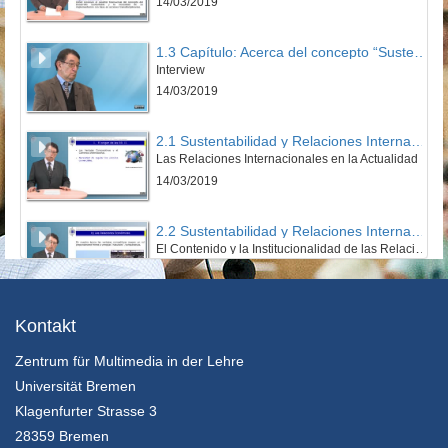
14/03/2019
Otras Instituciones :
00:36:53
Resumen :
00:37:55
1.3 Capítulo: Acerca del concepto “Sustentabilidad“
Resumen 2 :
00:39:18
Interview
Tareas para el estudio personal :
00:40:32
14/03/2019
2.1 Sustentabilidad y Relaciones Internacionales
Las Relaciones Internacionales en la Actualidad
14/03/2019
2.2 Sustentabilidad y Relaciones Internacionales
El Contenido y la Institucionalidad de las Relaciones Internacionales
14/03/2019
2.3 Sustentabilidad y Relaciones Internacionales
Kontakt
Interview
Zentrum für Multimedia in der Lehre
14/03/2019
Universität Bremen
3.1 La Sustentabilidad y la Política
Klagenfurter Strasse 3
El rol fundamental de la Política para un Modelo de Desarrollo Sustentable
28359 Bremen