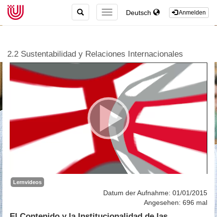
TOGGLE
Deutsch
TOGGLE
Anmelden
SEARCH
NAVIGATION
2.2 Sustentabilidad y Relaciones Internacionales
Lernvideos
Datum der Aufnahme: 01/01/2015
Angesehen: 696 mal
El Contenido y la Institucionalidad de las