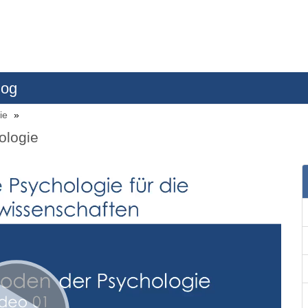
log
gie
ologie