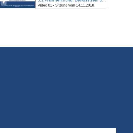
3.1 Wahrnehmung, Bewusstsein und Aufmerksamkeit
Video 01 - Sitzung vom 14.11.2018
25/10/2019
3.2 Wahrnehmung, Bewusstsein und Aufmerksamkeit
Video 02 - Sitzung vom 14.11.2018
25/10/2019
3.3 Wahrnehmung, Bewusstsein und Aufmerksamkeit
Video 03 - Sitzung vom 14.11.2018
25/10/2019
4.1 Gedächtnis und Informationsverarbeitung
4/11/2019
4.2 Gedächtnis und Informationsverarbeitung
4/11/2019
5.1 Lernen & Intelligenz