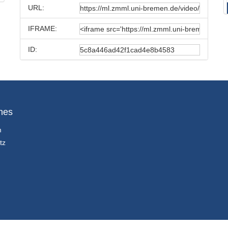
URL:
IFRAME:
ID:
hes
m
tz