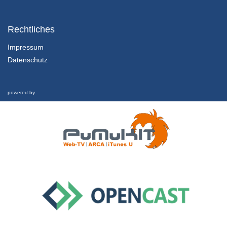
2.3 Ideen und Ideologien in der Demographie
Interview
Rechtliches
21/02/2019
Impressum
Datenschutz
3.1 Eine zweigeteilte Welt der Demographie I
Entwicklungsdemographie
21/02/2019
powered by
3.2 Eine zweigeteilte Welt der Demographie I
Die demographischen Übergänge
21/02/2019
3.3 Eine zweigeteilte Welt der Demographie I
Interview
21/02/2019
4.1 Eine zweigeteilte Welt der Demographie II
Die hochentwickelte Welt – Europa, USA, Japan
21/02/2019