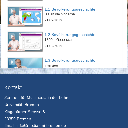
1.1 Bevölkerungsgeschichte
Bis an die Moderne
21/02/2019
1.2 Bevölkerungsgeschichte
1800 – Gegenwart
21/02/2019
1.3 Bevölkerungsgeschichte
Interview
21/02/2019
2.1 Ideen und Ideologien in der Demographie
Kontakt
Von John Graunt über Malthus zum demographischen Diskurs der Gegenwart
Zentrum für Multimedia in der Lehre
21/02/2019
Universität Bremen
2.2 Ideen und Ideologien in der Demographie
Klagenfurter Strasse 3
Demographie und ökonomische Entwicklung
28359 Bremen
21/02/2019
Email:
info@media.uni-bremen.de