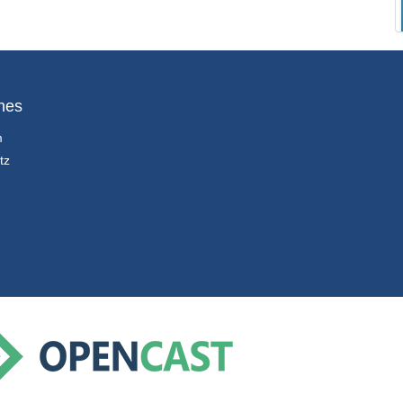
hes
m
tz