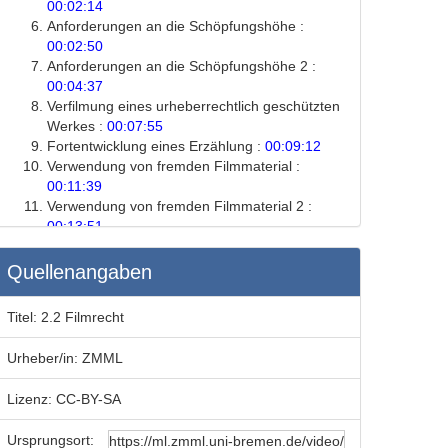
00:02:14
Anforderungen an die Schöpfungshöhe :
00:02:50
Anforderungen an die Schöpfungshöhe 2 :
00:04:37
Verfilmung eines urheberrechtlich geschützten
Werkes :
00:07:55
Fortentwicklung eines Erzählung :
00:09:12
Verwendung von fremden Filmmaterial :
00:11:39
Verwendung von fremden Filmmaterial 2 :
00:13:51
Aufgaben für das Selbststudium :
00:16:16
Literatur und weiterführende Quellen :
Quellenangaben
00:16:30
ENDE :
00:16:39
Titel:
2.2 Filmrecht
Urheber/in:
ZMML
Lizenz:
CC-BY-SA
Ursprungsort: