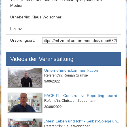
Medien
Urheber/in:
Klaus Wolschner
Lizenz:
Ursprungsort:
Videos der Veranstaltung
Unternehmenskommunikation
Referent*in: Roman Gramse
9/09/2022
FACE-IT - Constructive Reporting Learning how to connect journalism and climate research
Refernt*in: Christoph Soedemann
30/08/2022
„Mein Leben und Ich“ - Selbst-Spiegelungen in Medien
Referent*ìn: Klaus Wolschner