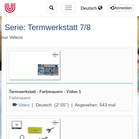
TOGGLE
Deutsch
TOGGLE
Anmelden
SEARCH
NAVIGATION
Serie: Termwerkstatt 7/8
nur Videos
Termwerkstatt - Farbmauern - Video 1
Farbmauern
Video
|
Deutsch
(2' 55'') | Angesehen:
543
mal