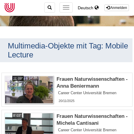
TOGGLE
Deutsch
TOGGLE
Anmelden
SEARCH
NAVIGATION
Multimedia-Objekte mit Tag: Mobile
Lecture
Frauen Naturwissenschaften -
11' 09''
Anna Beniermann
Career Center Universität Bremen
20/11/2025
Frauen Naturwissenschaften -
8' 03''
Michela Cantisani
Career Center Universität Bremen