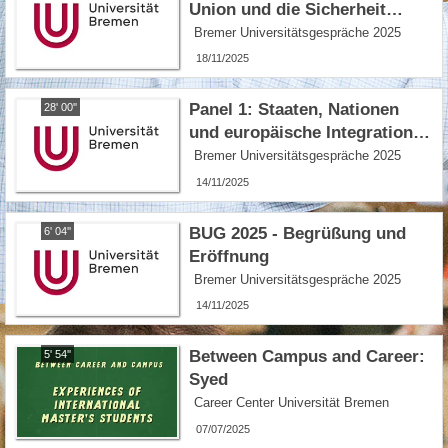
Union und die Sicherheit
Europas – Kapazität und
Bremer Universitätsgespräche 2025
Potenziale
18/11/2025
Panel 1: Staaten, Nationen
28' 00''
und europäische Integration
im 20. Jahrhundert
Bremer Universitätsgespräche 2025
14/11/2025
BUG 2025 - Begrüßung und
6' 04''
Eröffnung
Bremer Universitätsgespräche 2025
14/11/2025
Between Campus and Career:
5' 54''
Syed
Career Center Universität Bremen
07/07/2025