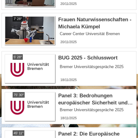
20/11/2025
Frauen Naturwissenschaften -
7' 28''
Michaela Kümpel
Career Center Universität Bremen
20/11/2025
BUG 2025 - Schlusswort
5' 28''
Bremer Universitätsgespräche 2025
18/11/2025
Panel 3: Bedrohungen
75' 30''
europäischer Sicherheit und
Kooperationen für die
Bremer Universitätsgespräche 2025
Sicherheit Europas
18/11/2025
Panel 2: Die Europäische
45' 11''