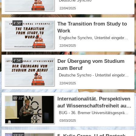
Deutsche Synchro
22/04/2025
The Transition from Study to
4' 38''
Work
Englische Synchro, Untertitel eingebrannt
22/04/2025
Der Übergang vom Studium
4' 34''
zum Beruf
Deutsche Synchro - Untertitel eingebrannt
22/04/2025
Internationalität. Perspektiven
65' 22''
auf Wissenschaftsfreiheit aus
dem ‚Globalen Süden‘ (Haiti,
BUG - 36. Bremer Universitätsgespräche 2024
Senegal)
03/03/2025
53' 51''