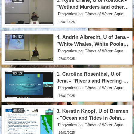
5. Kylie Crane, U of Rostock -
"Wetland Murders and other
Troubles in Selected Crime
Ringvorlesung: "Ways of Water: Aquatic Poetics and Politics in North American Literature and Culture" - SoSe 2024
Novels by Attica Locke"
27/01/2025
4. Andrin Albrecht, U of Jena -
54' 53''
"White Whales, White Pools:
An Aquatic Crossmapping of
Ringvorlesung: "Ways of Water: Aquatic Poetics and Politics in North American Literature and Culture" - SoSe 2024
Emma Cline’s The Guest
27/01/2025
(2023) and Herman Melville’s
Moby-Dick (1851)"
1. Caroline Rosenthal, U of
83' 13''
Jena - "Rivers and Rivering in
North American Literature"
Ringvorlesung: "Ways of Water: Aquatic Poetics and Politics in North American Literature and Culture" - SoSe 2024
16/01/2025
3. Kerstin Knopf, U of Bremen
48' 04''
- "Ocean and Tides in John
Steinbeck’s The Log from the
Ringvorlesung: "Ways of Water: Aquatic Poetics and Politics in North American Literature and Culture" - SoSe 2024
Sea of Cortez"
16/01/2025