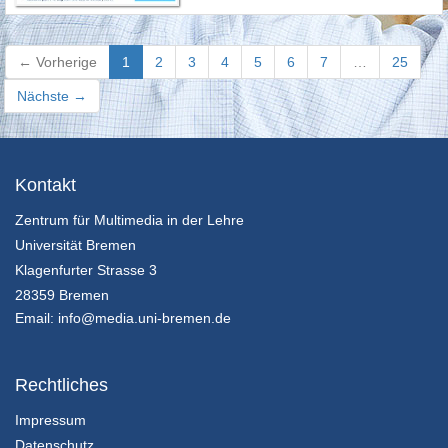
(current)
← Vorherige
1
2
3
4
5
6
7
…
25
Nächste →
Kontakt
Zentrum für Multimedia in der Lehre
Universität Bremen
Klagenfurter Strasse 3
28359 Bremen
Email:
info@media.uni-bremen.de
Rechtliches
Impressum
Datenschutz