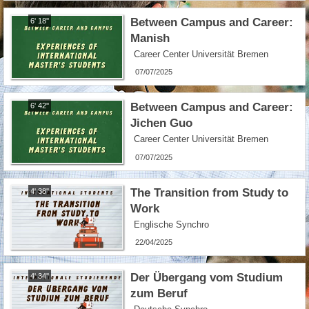
Between Campus and Career:
6' 18''
Manish
Career Center Universität Bremen
07/07/2025
Between Campus and Career:
6' 42''
Jichen Guo
Career Center Universität Bremen
07/07/2025
The Transition from Study to
4' 38''
Work
Englische Synchro
22/04/2025
Der Übergang vom Studium
4' 34''
zum Beruf